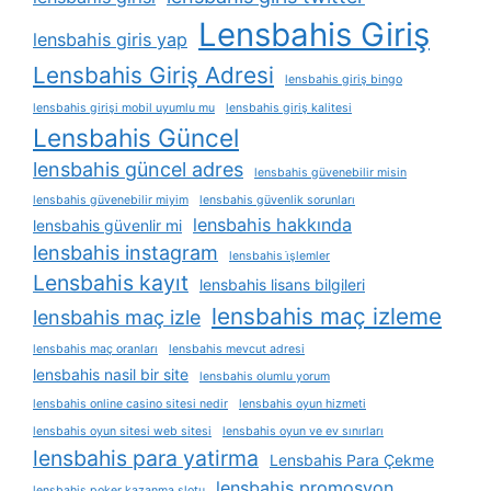
Lensbahis Giriş
lensbahis giris yap
Lensbahis Giriş Adresi
lensbahis giriş bingo
lensbahis girişi mobil uyumlu mu
lensbahis giriş kalitesi
Lensbahis Güncel
lensbahis güncel adres
lensbahis güvenebilir misin
lensbahis güvenebilir miyim
lensbahis güvenlik sorunları
lensbahis hakkında
lensbahis güvenlir mi
lensbahis instagram
lensbahis i̇şlemler
Lensbahis kayıt
lensbahis lisans bilgileri
lensbahis maç izleme
lensbahis maç izle
lensbahis maç oranları
lensbahis mevcut adresi
lensbahis nasil bir site
lensbahis olumlu yorum
lensbahis online casino sitesi nedir
lensbahis oyun hizmeti
lensbahis oyun sitesi web sitesi
lensbahis oyun ve ev sınırları
lensbahis para yatirma
Lensbahis Para Çekme
lensbahis promosyon
lensbahis poker kazanma slotu