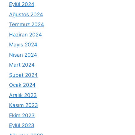
Eylül 2024
Ağustos 2024
Temmuz 2024
Haziran 2024
Mayıs 2024
Nisan 2024
Mart 2024
Şubat 2024
Ocak 2024
Aralık 2023
Kasım 2023
Ekim 2023
Eylül 2023