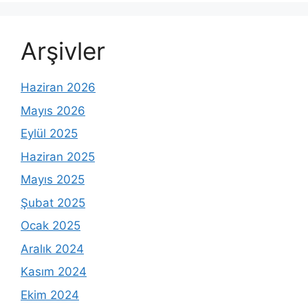
Arşivler
Haziran 2026
Mayıs 2026
Eylül 2025
Haziran 2025
Mayıs 2025
Şubat 2025
Ocak 2025
Aralık 2024
Kasım 2024
Ekim 2024