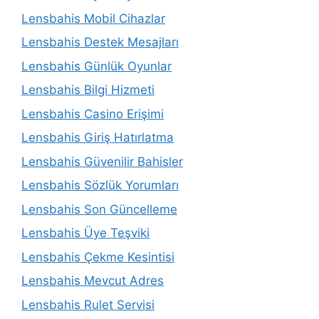
Lensbahis Mobil Cihazlar
Lensbahis Destek Mesajları
Lensbahis Günlük Oyunlar
Lensbahis Bilgi Hizmeti
Lensbahis Casino Erişimi
Lensbahis Giriş Hatırlatma
Lensbahis Güvenilir Bahisler
Lensbahis Sözlük Yorumları
Lensbahis Son Güncelleme
Lensbahis Üye Teşviki
Lensbahis Çekme Kesintisi
Lensbahis Mevcut Adres
Lensbahis Rulet Servisi