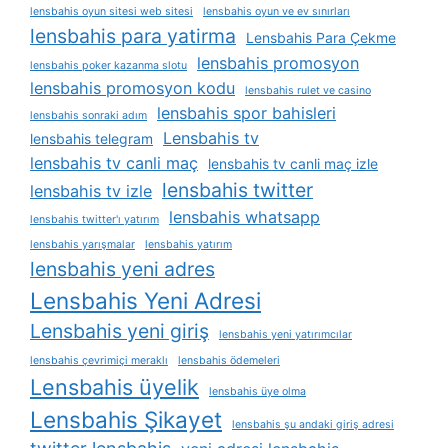
lensbahis oyun sitesi web sitesi
lensbahis oyun ve ev sınırları
lensbahis para yatirma
Lensbahis Para Çekme
lensbahis promosyon
lensbahis poker kazanma slotu
lensbahis promosyon kodu
lensbahis rulet ve casino
lensbahis spor bahisleri
lensbahis sonraki adım
Lensbahis tv
lensbahis telegram
lensbahis tv canli maç
lensbahis tv canli maç izle
lensbahis twitter
lensbahis tv izle
lensbahis whatsapp
lensbahis twitter'ı yatırım
lensbahis yarışmalar
lensbahis yatırım
lensbahis yeni adres
Lensbahis Yeni Adresi
Lensbahis yeni giriş
lensbahis yeni yatırımcılar
lensbahis çevrimiçi meraklı
lensbahis ödemeleri
Lensbahis üyelik
lensbahis üye olma
Lensbahis Şikayet
lensbahis şu andaki giriş adresi