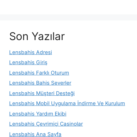
Son Yazılar
Lensbahis Adresi
Lensbahis Giriş
Lensbahis Farklı Oturum
Lensbahis Bahis Severler
Lensbahis Müşteri Desteği
Lensbahis Mobil Uygulama İndirme Ve Kurulum
Lensbahis Yardım Ekibi
Lensbahis Çevrimiçi Casinolar
Lensbahis Ana Sayfa