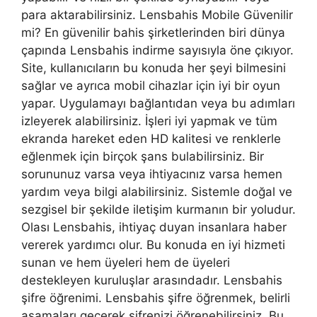
para aktarabilirsiniz. Lensbahis Mobile Güvenilir
mi? En güvenilir bahis şirketlerinden biri dünya
çapında Lensbahis indirme sayısıyla öne çıkıyor.
Site, kullanıcıların bu konuda her şeyi bilmesini
sağlar ve ayrıca mobil cihazlar için iyi bir oyun
yapar. Uygulamayı bağlantıdan veya bu adımları
izleyerek alabilirsiniz. İşleri iyi yapmak ve tüm
ekranda hareket eden HD kalitesi ve renklerle
eğlenmek için birçok şans bulabilirsiniz. Bir
sorununuz varsa veya ihtiyacınız varsa hemen
yardım veya bilgi alabilirsiniz. Sistemle doğal ve
sezgisel bir şekilde iletişim kurmanın bir yoludur.
Olası Lensbahis, ihtiyaç duyan insanlara haber
vererek yardımcı olur. Bu konuda en iyi hizmeti
sunan ve hem üyeleri hem de üyeleri
destekleyen kuruluşlar arasındadır. Lensbahis
şifre öğrenimi. Lensbahis şifre öğrenmek, belirli
aşamaları geçerek şifrenizi öğrenebilirsiniz. Bu