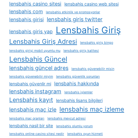
lensbahis casino sitesi
lensbahis casino web sitesi
lensbahis com
lensbahis etkinlik ve promosyonlar
lensbahis giris twitter
lensbahis girisi
Lensbahis Giriş
lensbahis giris yap
Lensbahis Giriş Adresi
lensbahis giriş bingo
lensbahis girişi mobil uyumlu mu
lensbahis giriş kalitesi
Lensbahis Güncel
lensbahis güncel adres
lensbahis güvenebilir misin
lensbahis güvenebilir miyim
lensbahis güvenlik sorunları
lensbahis hakkında
lensbahis güvenlir mi
lensbahis instagram
lensbahis i̇şlemler
Lensbahis kayıt
lensbahis lisans bilgileri
lensbahis maç izleme
lensbahis maç izle
lensbahis maç oranları
lensbahis mevcut adresi
lensbahis nasil bir site
lensbahis olumlu yorum
lensbahis online casino sitesi nedir
lensbahis oyun hizmeti