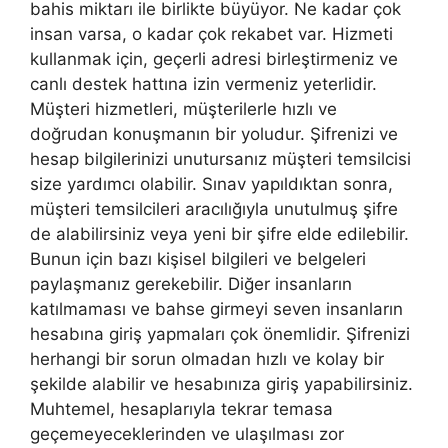
bahis miktarı ile birlikte büyüyor. Ne kadar çok
insan varsa, o kadar çok rekabet var. Hizmeti
kullanmak için, geçerli adresi birleştirmeniz ve
canlı destek hattına izin vermeniz yeterlidir.
Müşteri hizmetleri, müşterilerle hızlı ve
doğrudan konuşmanın bir yoludur. Şifrenizi ve
hesap bilgilerinizi unutursanız müşteri temsilcisi
size yardımcı olabilir. Sınav yapıldıktan sonra,
müşteri temsilcileri aracılığıyla unutulmuş şifre
de alabilirsiniz veya yeni bir şifre elde edilebilir.
Bunun için bazı kişisel bilgileri ve belgeleri
paylaşmanız gerekebilir. Diğer insanların
katılmaması ve bahse girmeyi seven insanların
hesabına giriş yapmaları çok önemlidir. Şifrenizi
herhangi bir sorun olmadan hızlı ve kolay bir
şekilde alabilir ve hesabınıza giriş yapabilirsiniz.
Muhtemel, hesaplarıyla tekrar temasa
geçemeyeceklerinden ve ulaşılması zor