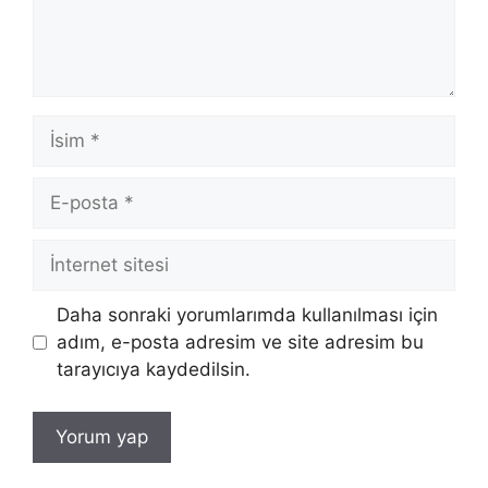
İsim
E-
posta
İnternet
sitesi
Daha sonraki yorumlarımda kullanılması için
adım, e-posta adresim ve site adresim bu
tarayıcıya kaydedilsin.