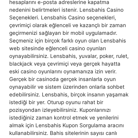
hesaplarını e-posta adreslerine kapatma
nedenini belirtmeleri istenir. Lensbahis Casino
Seçenekleri. Lensbahis Casino seçenekleri,
çevrimiçi olarak eğlenceli ve kazançlı bir zaman
geçirmenizi sağlayan bir mobil uygulamadır.
Seçmeniz için birçok farklı oyun olan Lensbahis
web sitesinde eğlenceli casino oyunları
oynayabilirsiniz. Lensbahis, yuvalar, poker, rulet,
blackjack veya çevrimiçi veya gerçek hayatta
eski casino oyunlarını oynamanıza izin verir.
Gerçek bir casinoda gerçek insanlarla oyun
oynayabilir ve sistem üzerinden onlarla sohbet
edebilirsiniz. Lensbahis, birçok insanın yaşamak
istediği bir yer. Oturup oyunu rahat bir
pozisyondan izleyebilirsiniz. Kuponlarınızı
istediğiniz zaman kontrol etmek ve yenilerini
almak için Lensbahis Kupon Sorgulama aracını
kullanabilirsiniz. Bahis sitelerinin sayısı canlı