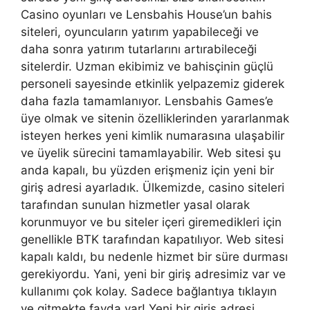
Casino oyunları ve Lensbahis House’un bahis
siteleri, oyuncuların yatırım yapabileceği ve
daha sonra yatırım tutarlarını artırabileceği
sitelerdir. Uzman ekibimiz ve bahisçinin güçlü
personeli sayesinde etkinlik yelpazemiz giderek
daha fazla tamamlanıyor. Lensbahis Games’e
üye olmak ve sitenin özelliklerinden yararlanmak
isteyen herkes yeni kimlik numarasına ulaşabilir
ve üyelik sürecini tamamlayabilir. Web sitesi şu
anda kapalı, bu yüzden erişmeniz için yeni bir
giriş adresi ayarladık. Ülkemizde, casino siteleri
tarafından sunulan hizmetler yasal olarak
korunmuyor ve bu siteler içeri giremedikleri için
genellikle BTK tarafından kapatılıyor. Web sitesi
kapalı kaldı, bu nedenle hizmet bir süre durması
gerekiyordu. Yani, yeni bir giriş adresimiz var ve
kullanımı çok kolay. Sadece bağlantıya tıklayın
ve gitmekte fayda var! Yeni bir giriş adresi