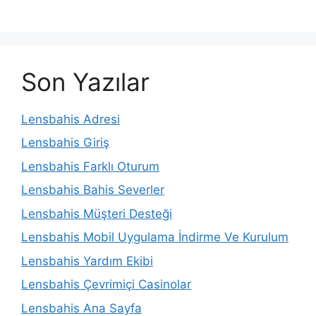
Son Yazılar
Lensbahis Adresi
Lensbahis Giriş
Lensbahis Farklı Oturum
Lensbahis Bahis Severler
Lensbahis Müşteri Desteği
Lensbahis Mobil Uygulama İndirme Ve Kurulum
Lensbahis Yardım Ekibi
Lensbahis Çevrimiçi Casinolar
Lensbahis Ana Sayfa