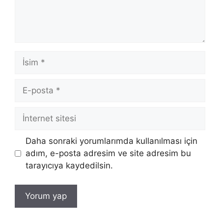
İsim
E-
posta
İnternet
sitesi
Daha sonraki yorumlarımda kullanılması için
adım, e-posta adresim ve site adresim bu
tarayıcıya kaydedilsin.