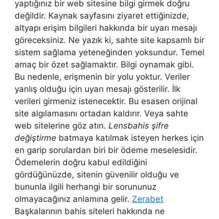
yaptığınız bir web sitesine bilgi girmek doğru
değildir. Kaynak sayfasını ziyaret ettiğinizde,
altyapı erişim bilgileri hakkında bir uyarı mesajı
göreceksiniz. Ne yazık ki, sahte site kapsamlı bir
sistem sağlama yeteneğinden yoksundur. Temel
amaç bir özet sağlamaktır. Bilgi oynamak gibi.
Bu nedenle, erişmenin bir yolu yoktur. Veriler
yanlış olduğu için uyarı mesajı gösterilir. İlk
verileri girmeniz istenecektir. Bu esasen orijinal
site algılamasını ortadan kaldırır. Veya sahte
web sitelerine göz atın.
Lensbahis şifre
değiştirme
batmaya katılmak isteyen herkes için
en garip sorulardan biri bir ödeme meselesidir.
Ödemelerin doğru kabul edildiğini
gördüğünüzde, sitenin güvenilir olduğu ve
bununla ilgili herhangi bir sorununuz
olmayacağınız anlamına gelir.
Zerabet
Başkalarının bahis siteleri hakkında ne