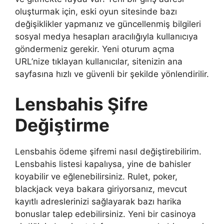
oluşturmak için, eski oyun sitesinde bazı
değişiklikler yapmanız ve güncellenmiş bilgileri
sosyal medya hesapları aracılığıyla kullanıcıya
göndermeniz gerekir. Yeni oturum açma
URL’nize tıklayan kullanıcılar, sitenizin ana
sayfasına hızlı ve güvenli bir şekilde yönlendirilir.
Lensbahis Şifre
Değiştirme
Lensbahis ödeme şifremi nasıl değiştirebilirim.
Lensbahis listesi kapalıysa, yine de bahisler
koyabilir ve eğlenebilirsiniz. Rulet, poker,
blackjack veya bakara giriyorsanız, mevcut
kayıtlı adreslerinizi sağlayarak bazı harika
bonuslar talep edebilirsiniz. Yeni bir casinoya