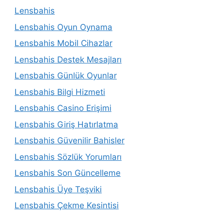
Lensbahis
Lensbahis Oyun Oynama
Lensbahis Mobil Cihazlar
Lensbahis Destek Mesajları
Lensbahis Günlük Oyunlar
Lensbahis Bilgi Hizmeti
Lensbahis Casino Erişimi
Lensbahis Giriş Hatırlatma
Lensbahis Güvenilir Bahisler
Lensbahis Sözlük Yorumları
Lensbahis Son Güncelleme
Lensbahis Üye Teşviki
Lensbahis Çekme Kesintisi