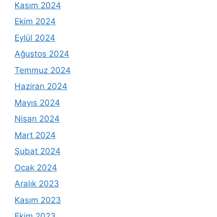
Kasım 2024
Ekim 2024
Eylül 2024
Ağustos 2024
Temmuz 2024
Haziran 2024
Mayıs 2024
Nisan 2024
Mart 2024
Şubat 2024
Ocak 2024
Aralık 2023
Kasım 2023
Ekim 2023