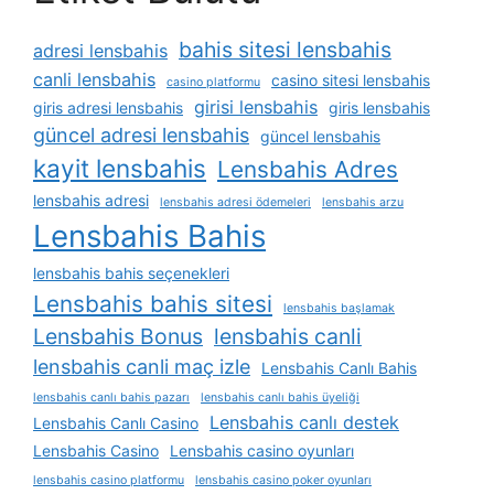
bahis sitesi lensbahis
adresi lensbahis
canli lensbahis
casino sitesi lensbahis
casino platformu
girisi lensbahis
giris adresi lensbahis
giris lensbahis
güncel adresi lensbahis
güncel lensbahis
kayit lensbahis
Lensbahis Adres
lensbahis adresi
lensbahis adresi ödemeleri
lensbahis arzu
Lensbahis Bahis
lensbahis bahis seçenekleri
Lensbahis bahis sitesi
lensbahis başlamak
Lensbahis Bonus
lensbahis canli
lensbahis canli maç izle
Lensbahis Canlı Bahis
lensbahis canlı bahis pazarı
lensbahis canlı bahis üyeliği
Lensbahis canlı destek
Lensbahis Canlı Casino
Lensbahis Casino
Lensbahis casino oyunları
lensbahis casino platformu
lensbahis casino poker oyunları