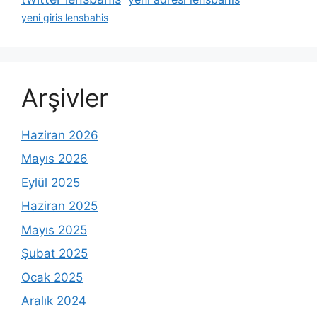
yeni giris lensbahis
Arşivler
Haziran 2026
Mayıs 2026
Eylül 2025
Haziran 2025
Mayıs 2025
Şubat 2025
Ocak 2025
Aralık 2024