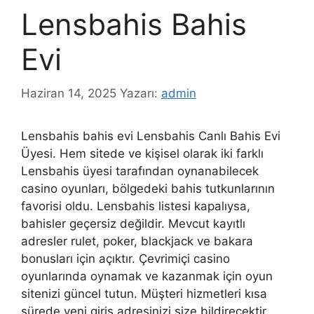
Lensbahis Bahis
Evi
Haziran 14, 2025
Yazarı:
admin
Lensbahis bahis evi Lensbahis Canlı Bahis Evi
Üyesi. Hem sitede ve kişisel olarak iki farklı
Lensbahis üyesi tarafından oynanabilecek
casino oyunları, bölgedeki bahis tutkunlarının
favorisi oldu. Lensbahis listesi kapalıysa,
bahisler geçersiz değildir. Mevcut kayıtlı
adresler rulet, poker, blackjack ve bakara
bonusları için açıktır. Çevrimiçi casino
oyunlarında oynamak ve kazanmak için oyun
sitenizi güncel tutun. Müşteri hizmetleri kısa
sürede yeni giriş adresinizi size bildirecektir.