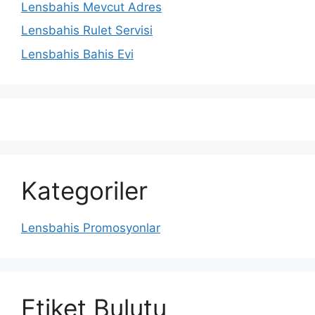
Lensbahis Mevcut Adres
Lensbahis Rulet Servisi
Lensbahis Bahis Evi
Kategoriler
Lensbahis Promosyonlar
Etiket Bulutu