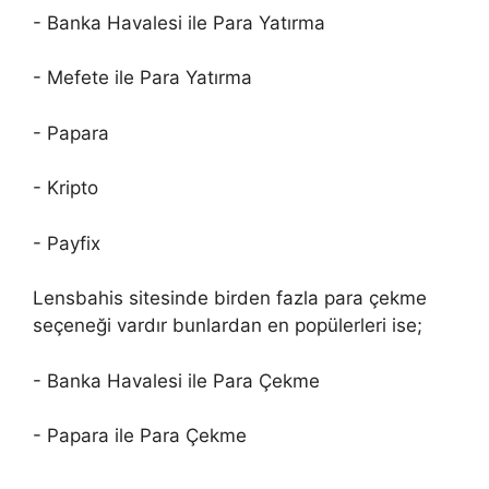
- Banka Havalesi ile Para Yatırma
- Mefete ile Para Yatırma
- Papara
- Kripto
- Payfix
Lensbahis sitesinde birden fazla para çekme
seçeneği vardır bunlardan en popülerleri ise;
- Banka Havalesi ile Para Çekme
- Papara ile Para Çekme