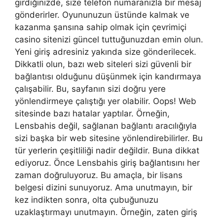
girdiğinizde, size telefon numaranızla bir mesaj
gönderirler. Oyununuzun üstünde kalmak ve
kazanma şansına sahip olmak için çevrimiçi
casino sitenizi güncel tuttuğunuzdan emin olun.
Yeni giriş adresiniz yakında size gönderilecek.
Dikkatli olun, bazı web siteleri sizi güvenli bir
bağlantısı olduğunu düşünmek için kandırmaya
çalışabilir. Bu, sayfanın sizi doğru yere
yönlendirmeye çalıştığı yer olabilir. Oops! Web
sitesinde bazı hatalar yaptılar. Örneğin,
Lensbahis değil, sağlanan bağlantı aracılığıyla
sizi başka bir web sitesine yönlendirebilirler. Bu
tür yerlerin çeşitliliği nadir değildir. Buna dikkat
ediyoruz. Önce Lensbahis giriş bağlantısını her
zaman doğruluyoruz. Bu amaçla, bir lisans
belgesi dizini sunuyoruz. Ama unutmayın, bir
kez indikten sonra, olta çubuğunuzu
uzaklaştırmayı unutmayın. Örneğin, zaten giriş