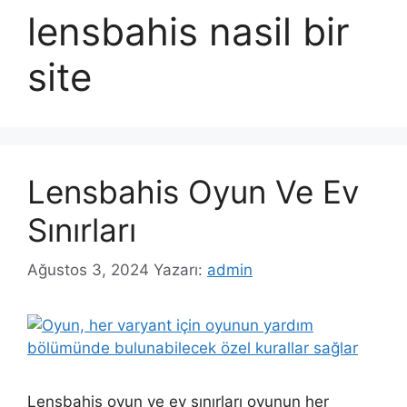
lensbahis nasil bir
site
Lensbahis Oyun Ve Ev
Sınırları
Ağustos 3, 2024
Yazarı:
admin
Lensbahis oyun ve ev sınırları oyunun her