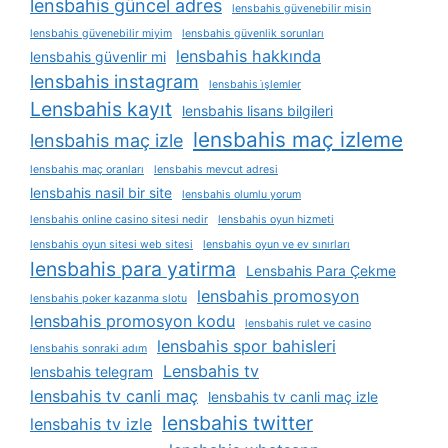
lensbahis güncel adres
lensbahis güvenebilir misin
lensbahis güvenebilir miyim
lensbahis güvenlik sorunları
lensbahis hakkında
lensbahis güvenlir mi
lensbahis instagram
lensbahis i̇şlemler
Lensbahis kayıt
lensbahis lisans bilgileri
lensbahis maç izleme
lensbahis maç izle
lensbahis maç oranları
lensbahis mevcut adresi
lensbahis nasil bir site
lensbahis olumlu yorum
lensbahis online casino sitesi nedir
lensbahis oyun hizmeti
lensbahis oyun sitesi web sitesi
lensbahis oyun ve ev sınırları
lensbahis para yatirma
Lensbahis Para Çekme
lensbahis promosyon
lensbahis poker kazanma slotu
lensbahis promosyon kodu
lensbahis rulet ve casino
lensbahis spor bahisleri
lensbahis sonraki adım
Lensbahis tv
lensbahis telegram
lensbahis tv canli maç
lensbahis tv canli maç izle
lensbahis twitter
lensbahis tv izle