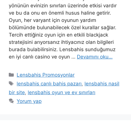
yönünün evinizin sınırları üzerinde etkisi vardır
ve bu da onu en önemli husus haline getirir.
Oyun, her varyant için oyunun yardım
bölümünde bulunabilecek özel kurallar sağlar.
Tercih ettiğiniz oyun için en etkili blackjack
stratejisini arıyorsanız ihtiyacınız olan bilgileri
burada bulabilirsiniz. Lensbahis sunduğumuz
en iyi canlı casino ve oyun …
Devamını oku…
Kategoriler
Lensbahis Promosyonlar
Etiketler
lensbahis canlı bahis pazarı
,
lensbahis nasil
bir site
,
lensbahis oyun ve ev sınırları
Yorum yap