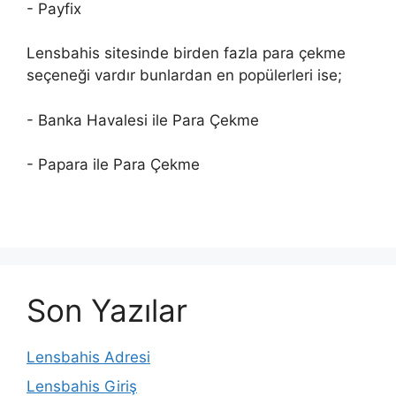
- Payfix
Lensbahis sitesinde birden fazla para çekme
seçeneği vardır bunlardan en popülerleri ise;
- Banka Havalesi ile Para Çekme
- Papara ile Para Çekme
Son Yazılar
Lensbahis Adresi
Lensbahis Giriş