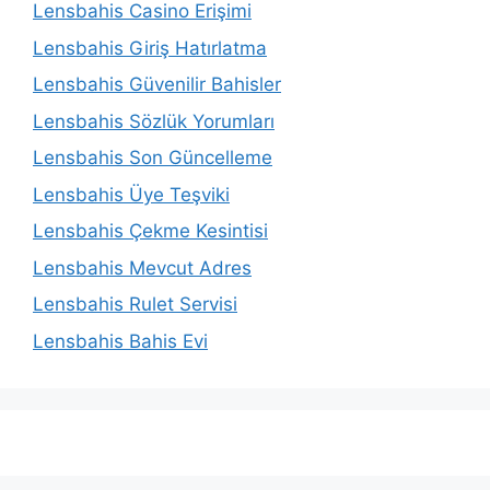
Lensbahis Casino Erişimi
Lensbahis Giriş Hatırlatma
Lensbahis Güvenilir Bahisler
Lensbahis Sözlük Yorumları
Lensbahis Son Güncelleme
Lensbahis Üye Teşviki
Lensbahis Çekme Kesintisi
Lensbahis Mevcut Adres
Lensbahis Rulet Servisi
Lensbahis Bahis Evi