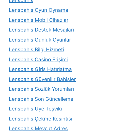
Lensbahis
Lensbahis Oyun Oynama
Lensbahis Mobil Cihazlar
Lensbahis Destek Mesajları
Lensbahis Günlük Oyunlar
Lensbahis Bilgi Hizmeti
Lensbahis Casino Erişimi
Lensbahis Giriş Hatırlatma
Lensbahis Güvenilir Bahisler
Lensbahis Sözlük Yorumları
Lensbahis Son Güncelleme
Lensbahis Üye Teşviki
Lensbahis Çekme Kesintisi
Lensbahis Mevcut Adres