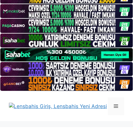
İçeriğe
atla
Menü