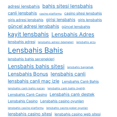
bahis sitesi lensbahis
adresi lensbahis
canli lensbahis
casino sitesi lensbahis
casino platformu
girisi lensbahis
giris adresi lensbahis
giris lensbahis
güncel adresi lensbahis
güncel lensbahis
kayit lensbahis
Lensbahis Adres
lensbahis adresi
lensbahis adresi ödemeleri
lensbahis arzu
Lensbahis Bahis
lensbahis bahis seçenekleri
Lensbahis bahis sitesi
lensbahis başlamak
Lensbahis Bonus
lensbahis canli
lensbahis canli maç izle
Lensbahis Canlı Bahis
lensbahis canlı bahis pazarı
lensbahis canlı bahis üyeliği
Lensbahis canlı destek
Lensbahis Canlı Casino
Lensbahis Casino
Lensbahis casino oyunları
lensbahis casino platformu
lensbahis casino poker oyunları
lensbahis casino sitesi
lensbahis casino web sitesi