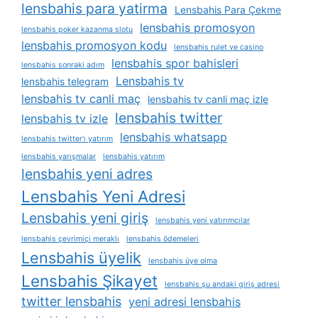
lensbahis para yatirma
Lensbahis Para Çekme
lensbahis promosyon
lensbahis poker kazanma slotu
lensbahis promosyon kodu
lensbahis rulet ve casino
lensbahis spor bahisleri
lensbahis sonraki adım
Lensbahis tv
lensbahis telegram
lensbahis tv canli maç
lensbahis tv canli maç izle
lensbahis twitter
lensbahis tv izle
lensbahis whatsapp
lensbahis twitter'ı yatırım
lensbahis yarışmalar
lensbahis yatırım
lensbahis yeni adres
Lensbahis Yeni Adresi
Lensbahis yeni giriş
lensbahis yeni yatırımcılar
lensbahis çevrimiçi meraklı
lensbahis ödemeleri
Lensbahis üyelik
lensbahis üye olma
Lensbahis Şikayet
lensbahis şu andaki giriş adresi
twitter lensbahis
yeni adresi lensbahis