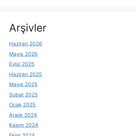
Arşivler
Haziran 2026
Mayıs 2026
Eylül 2025
Haziran 2025
Mayıs 2025
Şubat 2025
Ocak 2025
Aralık 2024
Kasım 2024
Ekim 2024