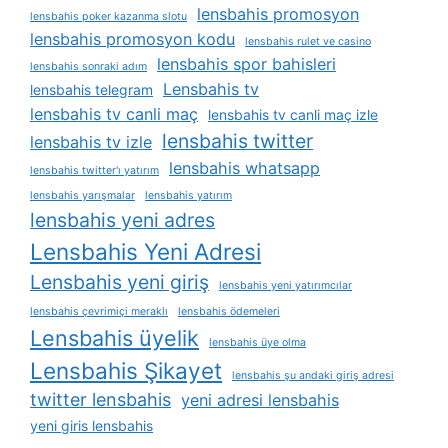
lensbahis promosyon
lensbahis poker kazanma slotu
lensbahis promosyon kodu
lensbahis rulet ve casino
lensbahis spor bahisleri
lensbahis sonraki adım
Lensbahis tv
lensbahis telegram
lensbahis tv canli maç
lensbahis tv canli maç izle
lensbahis twitter
lensbahis tv izle
lensbahis whatsapp
lensbahis twitter'ı yatırım
lensbahis yarışmalar
lensbahis yatırım
lensbahis yeni adres
Lensbahis Yeni Adresi
Lensbahis yeni giriş
lensbahis yeni yatırımcılar
lensbahis çevrimiçi meraklı
lensbahis ödemeleri
Lensbahis üyelik
lensbahis üye olma
Lensbahis Şikayet
lensbahis şu andaki giriş adresi
twitter lensbahis
yeni adresi lensbahis
yeni giris lensbahis