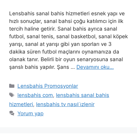
Lensbahis sanal bahis hizmetleri esnek yapı ve
hızlı sonuçlar, sanal bahsi çoğu katılımcı için ilk
tercih haline getirir. Sanal bahis ayrıca sanal
futbol, ​​sanal tenis, sanal basketbol, ​​sanal köpek
yarışı, sanal at yarışı gibi yan sporları ve 3
dakika süren futbol maçlarını oynamanıza da
olanak tanır. Belirli bir oyun senaryosuna sanal
şanslı bahis yapılır. Şans …
Devamını oku…
Kategoriler
Lensbahis Promosyonlar
Etiketler
lensbahis com
,
lensbahis sanal bahis
hizmetleri
,
lensbahis tv nasıl i̇zlenir
Yorum yap