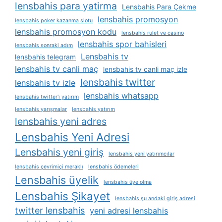
lensbahis para yatirma
Lensbahis Para Çekme
lensbahis promosyon
lensbahis poker kazanma slotu
lensbahis promosyon kodu
lensbahis rulet ve casino
lensbahis spor bahisleri
lensbahis sonraki adım
Lensbahis tv
lensbahis telegram
lensbahis tv canli maç
lensbahis tv canli maç izle
lensbahis twitter
lensbahis tv izle
lensbahis whatsapp
lensbahis twitter'ı yatırım
lensbahis yarışmalar
lensbahis yatırım
lensbahis yeni adres
Lensbahis Yeni Adresi
Lensbahis yeni giriş
lensbahis yeni yatırımcılar
lensbahis çevrimiçi meraklı
lensbahis ödemeleri
Lensbahis üyelik
lensbahis üye olma
Lensbahis Şikayet
lensbahis şu andaki giriş adresi
twitter lensbahis
yeni adresi lensbahis