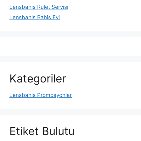
Lensbahis Rulet Servisi
Lensbahis Bahis Evi
Kategoriler
Lensbahis Promosyonlar
Etiket Bulutu