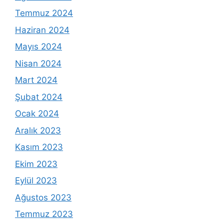
Temmuz 2024
Haziran 2024
Mayıs 2024
Nisan 2024
Mart 2024
Şubat 2024
Ocak 2024
Aralık 2023
Kasım 2023
Ekim 2023
Eylül 2023
Ağustos 2023
Temmuz 2023