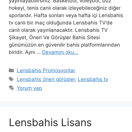
yayınlayabilirsiniz. Basketbol, ​​voleybol, buz
hokeyi, tenis canlı olarak izleyebileceğiniz diğer
sporlardır. Hafta sonları veya hafta içi Lensbahis
tv canlı bir maç olduğunda Lensbahis TV’de
canlı olarak yayınlanacaktır. Lensbahis TV
Şikayet, Öneri Ve Görüşler Bahis Sitesi
günümüzün en güvenilir bahis platformlarından
biridir. Aynı …
Devamını oku…
Kategoriler
Lensbahis Promosyonlar
Etiketler
Lensbahis öneri görüşler
,
Lensbahis tv
Yorum yap
Lensbahis Lisans