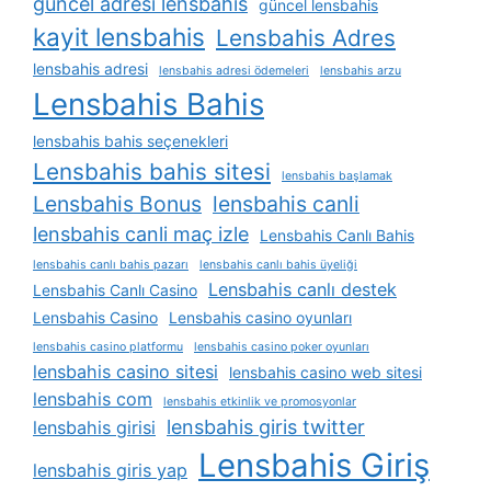
güncel adresi lensbahis
güncel lensbahis
kayit lensbahis
Lensbahis Adres
lensbahis adresi
lensbahis adresi ödemeleri
lensbahis arzu
Lensbahis Bahis
lensbahis bahis seçenekleri
Lensbahis bahis sitesi
lensbahis başlamak
Lensbahis Bonus
lensbahis canli
lensbahis canli maç izle
Lensbahis Canlı Bahis
lensbahis canlı bahis pazarı
lensbahis canlı bahis üyeliği
Lensbahis canlı destek
Lensbahis Canlı Casino
Lensbahis Casino
Lensbahis casino oyunları
lensbahis casino platformu
lensbahis casino poker oyunları
lensbahis casino sitesi
lensbahis casino web sitesi
lensbahis com
lensbahis etkinlik ve promosyonlar
lensbahis giris twitter
lensbahis girisi
Lensbahis Giriş
lensbahis giris yap