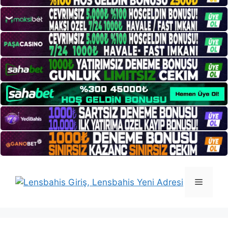
İçeriğe
atla
Menü