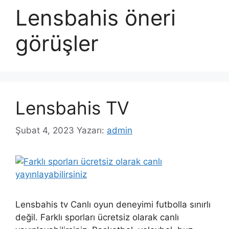
Lensbahis öneri
görüşler
Lensbahis TV
Şubat 4, 2023
Yazarı:
admin
Lensbahis tv Canlı oyun deneyimi futbolla sınırlı
değil. Farklı sporları ücretsiz olarak canlı