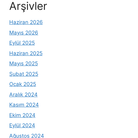
Arşivler
Haziran 2026
Mayıs 2026
Eylül 2025
Haziran 2025
Mayıs 2025
Şubat 2025
Ocak 2025
Aralık 2024
Kasım 2024
Ekim 2024
Eylül 2024
Ağustos 2024