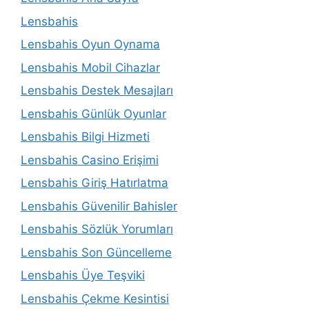
Lensbahis
Lensbahis Oyun Oynama
Lensbahis Mobil Cihazlar
Lensbahis Destek Mesajları
Lensbahis Günlük Oyunlar
Lensbahis Bilgi Hizmeti
Lensbahis Casino Erişimi
Lensbahis Giriş Hatırlatma
Lensbahis Güvenilir Bahisler
Lensbahis Sözlük Yorumları
Lensbahis Son Güncelleme
Lensbahis Üye Teşviki
Lensbahis Çekme Kesintisi