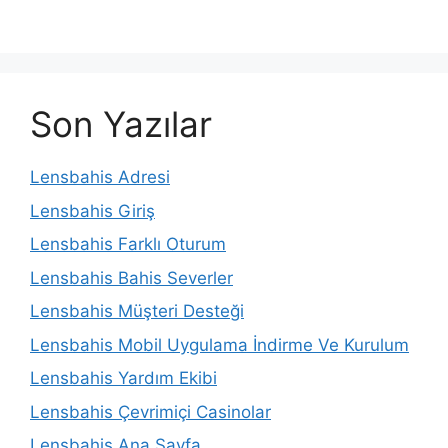
Son Yazılar
Lensbahis Adresi
Lensbahis Giriş
Lensbahis Farklı Oturum
Lensbahis Bahis Severler
Lensbahis Müşteri Desteği
Lensbahis Mobil Uygulama İndirme Ve Kurulum
Lensbahis Yardım Ekibi
Lensbahis Çevrimiçi Casinolar
Lensbahis Ana Sayfa