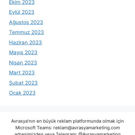
Ekim 2023
Eylül 2023
Ağustos 2023
Temmuz 2023
Haziran 2023
Mayıs 2023
Nisan 2023
Mart 2023
Şubat 2023
Ocak 2023
Avrasya'nın en büyük reklam platformunda olmak için
Microsoft Teams:
reklam@avrasyamarketing.com
adresimizden veya Telegram: @Avrasyamarketing