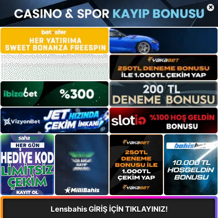
×
Lensbahis GİRİŞ İÇİN TIKLAYINIZ!