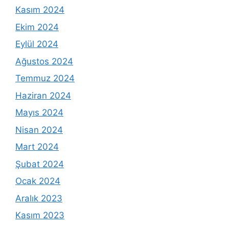
Kasım 2024
Ekim 2024
Eylül 2024
Ağustos 2024
Temmuz 2024
Haziran 2024
Mayıs 2024
Nisan 2024
Mart 2024
Şubat 2024
Ocak 2024
Aralık 2023
Kasım 2023