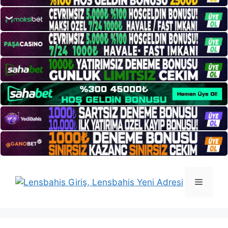
İçeriğe
atla
Menü