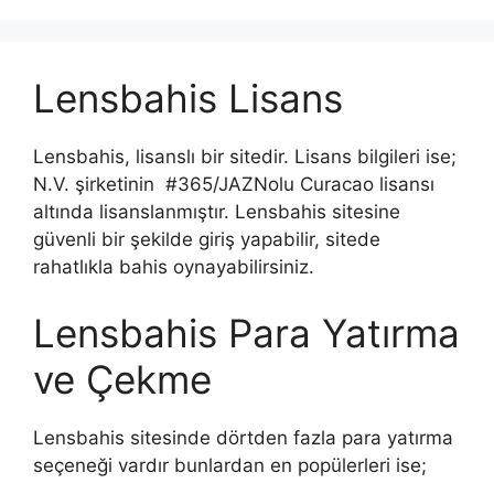
Lensbahis Lisans
Lensbahis, lisanslı bir sitedir. Lisans bilgileri ise;
N.V. şirketinin #365/JAZNolu Curacao lisansı
altında lisanslanmıştır. Lensbahis sitesine
güvenli bir şekilde giriş yapabilir, sitede
rahatlıkla bahis oynayabilirsiniz.
Lensbahis Para Yatırma
ve Çekme
Lensbahis sitesinde dörtden fazla para yatırma
seçeneği vardır bunlardan en popülerleri ise;