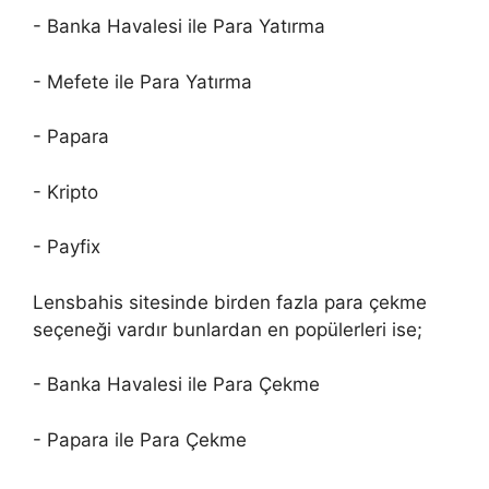
- Banka Havalesi ile Para Yatırma
- Mefete ile Para Yatırma
- Papara
- Kripto
- Payfix
Lensbahis sitesinde birden fazla para çekme
seçeneği vardır bunlardan en popülerleri ise;
- Banka Havalesi ile Para Çekme
- Papara ile Para Çekme