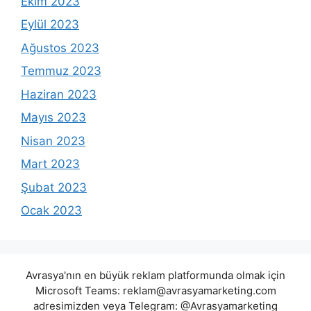
Ekim 2023
Eylül 2023
Ağustos 2023
Temmuz 2023
Haziran 2023
Mayıs 2023
Nisan 2023
Mart 2023
Şubat 2023
Ocak 2023
Avrasya'nın en büyük reklam platformunda olmak için
Microsoft Teams:
reklam@avrasyamarketing.com
adresimizden veya Telegram: @Avrasyamarketing