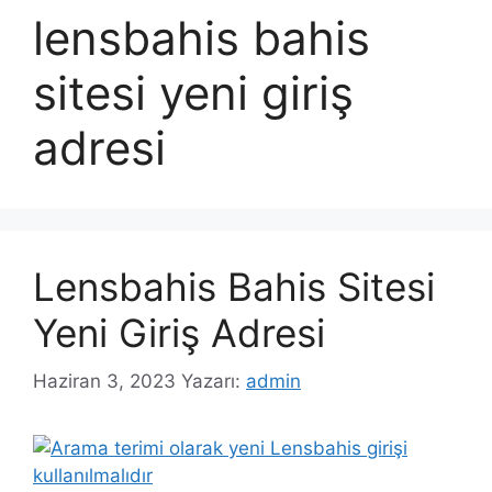
lensbahis bahis
sitesi yeni giriş
adresi
Lensbahis Bahis Sitesi
Yeni Giriş Adresi
Haziran 3, 2023
Yazarı:
admin