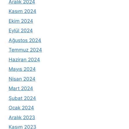
Aralık 2024
Kasım 2024
Ekim 2024
Eylül 2024
Ağustos 2024
Temmuz 2024
Haziran 2024
Mayıs 2024
Nisan 2024
Mart 2024
Şubat 2024
Ocak 2024
Aralık 2023
Kasım 2023