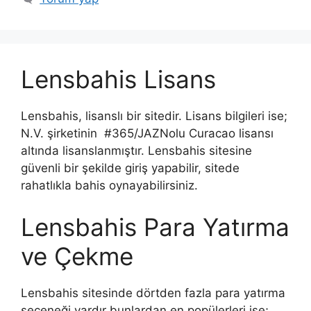
Lensbahis Lisans
Lensbahis, lisanslı bir sitedir. Lisans bilgileri ise;
N.V. şirketinin #365/JAZNolu Curacao lisansı
altında lisanslanmıştır. Lensbahis sitesine
güvenli bir şekilde giriş yapabilir, sitede
rahatlıkla bahis oynayabilirsiniz.
Lensbahis Para Yatırma
ve Çekme
Lensbahis sitesinde dörtden fazla para yatırma
seçeneği vardır bunlardan en popülerleri ise;