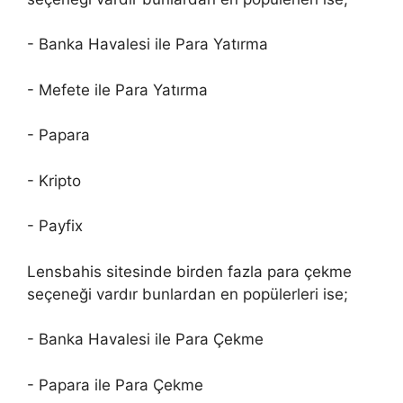
- Banka Havalesi ile Para Yatırma
- Mefete ile Para Yatırma
- Papara
- Kripto
- Payfix
Lensbahis sitesinde birden fazla para çekme
seçeneği vardır bunlardan en popülerleri ise;
- Banka Havalesi ile Para Çekme
- Papara ile Para Çekme