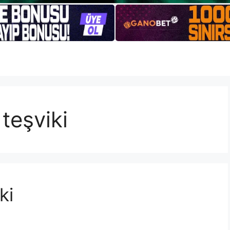
teşviki
ki