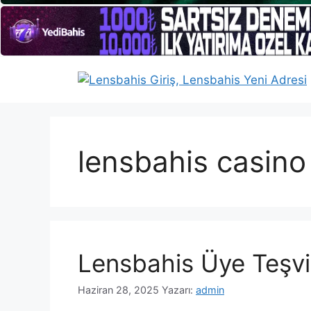
İçeriğe
atla
lensbahis casino 
Lensbahis Üye Teşvi
Haziran 28, 2025
Yazarı:
admin