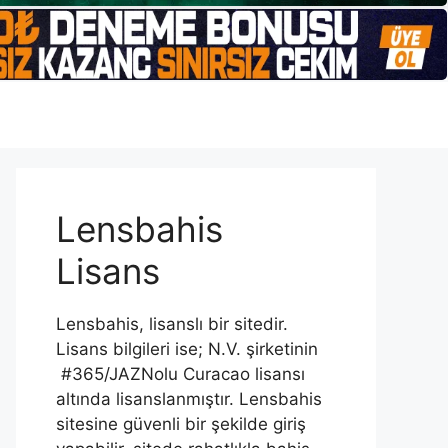
Lensbahis
Lisans
Lensbahis, lisanslı bir sitedir.
Lisans bilgileri ise; N.V. şirketinin
#365/JAZNolu Curacao lisansı
altında lisanslanmıştır. Lensbahis
sitesine güvenli bir şekilde giriş