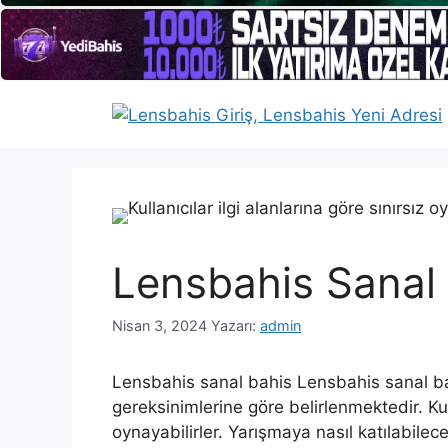
İçeriğe
atla
Lensbahis Sanal
Nisan 3, 2024
Yazarı:
admin
Lensbahis sanal bahis Lensbahis sanal bah
gereksinimlerine göre belirlenmektedir. Kull
oynayabilirler. Yarışmaya nasıl katılabile