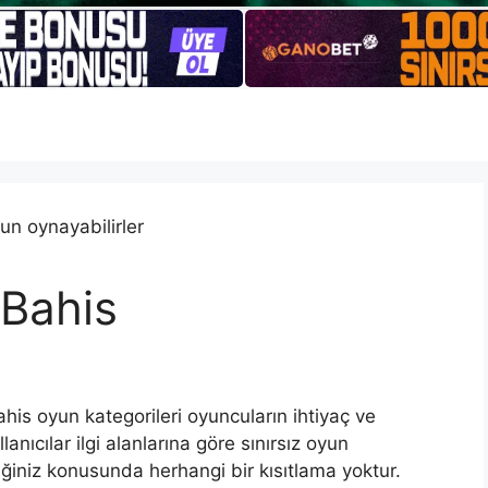
 Bahis
is oyun kategorileri oyuncuların ihtiyaç ve
anıcılar ilgi alanlarına göre sınırsız oyun
ceğiniz konusunda herhangi bir kısıtlama yoktur.