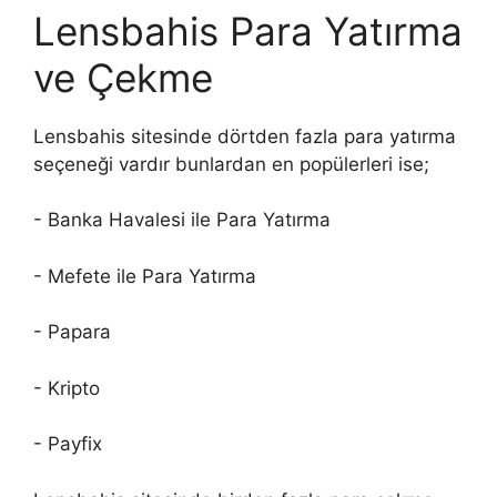
Lensbahis Para Yatırma
ve Çekme
Lensbahis sitesinde dörtden fazla para yatırma
seçeneği vardır bunlardan en popülerleri ise;
- Banka Havalesi ile Para Yatırma
- Mefete ile Para Yatırma
- Papara
- Kripto
- Payfix