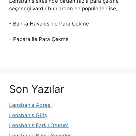
Lensbahis sitesinde birden fazla para çekme
seçeneği vardır bunlardan en popülerleri ise;
- Banka Havalesi ile Para Çekme
- Papara ile Para Çekme
Son Yazılar
Lensbahis Adresi
Lensbahis Giriş
Lensbahis Farklı Oturum
Lensbahis Bahis Severler