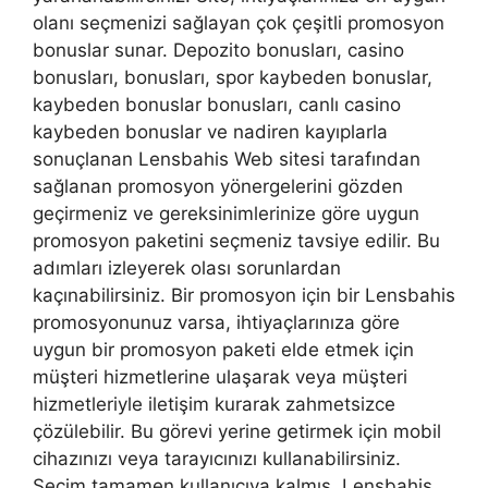
olanı seçmenizi sağlayan çok çeşitli promosyon
bonuslar sunar. Depozito bonusları, casino
bonusları, bonusları, spor kaybeden bonuslar,
kaybeden bonuslar bonusları, canlı casino
kaybeden bonuslar ve nadiren kayıplarla
sonuçlanan Lensbahis Web sitesi tarafından
sağlanan promosyon yönergelerini gözden
geçirmeniz ve gereksinimlerinize göre uygun
promosyon paketini seçmeniz tavsiye edilir. Bu
adımları izleyerek olası sorunlardan
kaçınabilirsiniz. Bir promosyon için bir Lensbahis
promosyonunuz varsa, ihtiyaçlarınıza göre
uygun bir promosyon paketi elde etmek için
müşteri hizmetlerine ulaşarak veya müşteri
hizmetleriyle iletişim kurarak zahmetsizce
çözülebilir. Bu görevi yerine getirmek için mobil
cihazınızı veya tarayıcınızı kullanabilirsiniz.
Seçim tamamen kullanıcıya kalmış. Lensbahis