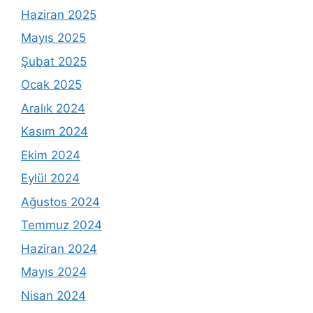
Haziran 2025
Mayıs 2025
Şubat 2025
Ocak 2025
Aralık 2024
Kasım 2024
Ekim 2024
Eylül 2024
Ağustos 2024
Temmuz 2024
Haziran 2024
Mayıs 2024
Nisan 2024