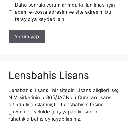
Daha sonraki yorumlarımda kullanılması için
adım, e-posta adresim ve site adresim bu
tarayıcıya kaydedilsin.
Lensbahis Lisans
Lensbahis, lisanslı bir sitedir. Lisans bilgileri ise;
N.V. şirketinin #365/JAZNolu Curacao lisansı
altında lisanslanmıştır. Lensbahis sitesine
güvenli bir şekilde giriş yapabilir, sitede
rahatlıkla bahis oynayabilirsiniz.