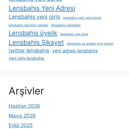
Lensbahis Yeni Adresi
Lensbahis yeni giriş
lensbahis yeni yatırımcılar
lensbahis çevrimiçi meraklı
lensbahis ödemeleri
Lensbahis üyelik
lensbahis üye olma
Lensbahis Şikayet
lensbahis şu andaki giriş adresi
twitter lensbahis
yeni adresi lensbahis
yeni giris lensbahis
Arşivler
Haziran 2026
Mayıs 2026
Eylül 2025