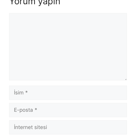
Yorum yapın
Yorum
İsim
E-
posta
İnternet
sitesi