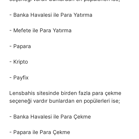
- Banka Havalesi ile Para Yatırma
- Mefete ile Para Yatırma
- Papara
- Kripto
- Payfix
Lensbahis sitesinde birden fazla para çekme
seçeneği vardır bunlardan en popülerleri ise;
- Banka Havalesi ile Para Çekme
- Papara ile Para Çekme