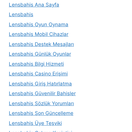
Lensbahis Ana Sayfa
Lensbahis
Lensbahis Oyun Oynama
Lensbahis Mobil Cihazlar
Lensbahis Destek Mesajları
Lensbahis Günlük Oyunlar
Lensbahis Bilgi Hizmeti
Lensbahis Casino Erişimi
Lensbahis Giriş Hatırlatma
Lensbahis Güvenilir Bahisler
Lensbahis Sözlük Yorumları
Lensbahis Son Güncelleme
Lensbahis Üye Teşviki