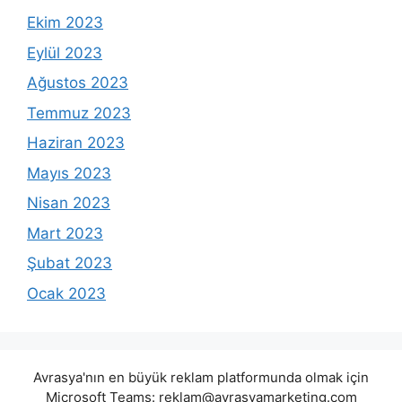
Ekim 2023
Eylül 2023
Ağustos 2023
Temmuz 2023
Haziran 2023
Mayıs 2023
Nisan 2023
Mart 2023
Şubat 2023
Ocak 2023
Avrasya'nın en büyük reklam platformunda olmak için
Microsoft Teams:
reklam@avrasyamarketing.com