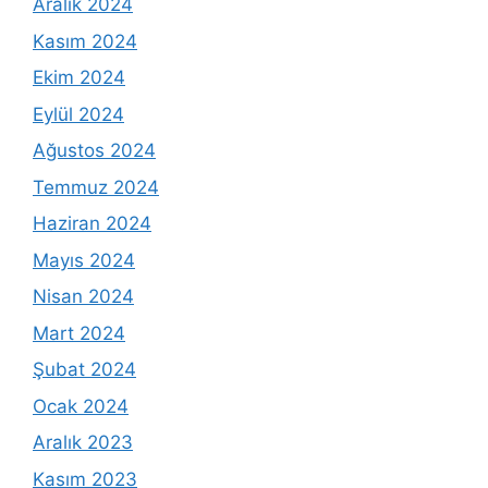
Aralık 2024
Kasım 2024
Ekim 2024
Eylül 2024
Ağustos 2024
Temmuz 2024
Haziran 2024
Mayıs 2024
Nisan 2024
Mart 2024
Şubat 2024
Ocak 2024
Aralık 2023
Kasım 2023