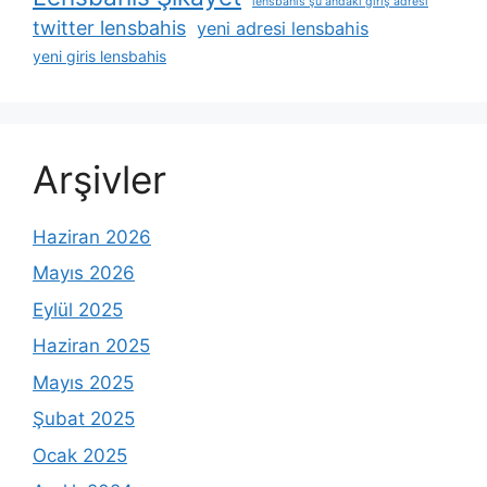
lensbahis şu andaki giriş adresi
twitter lensbahis
yeni adresi lensbahis
yeni giris lensbahis
Arşivler
Haziran 2026
Mayıs 2026
Eylül 2025
Haziran 2025
Mayıs 2025
Şubat 2025
Ocak 2025