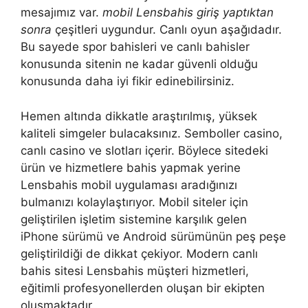
mesajımız var.
mobil Lensbahis giriş yaptıktan
sonra
çeşitleri uygundur. Canlı oyun aşağıdadır.
Bu sayede spor bahisleri ve canlı bahisler
konusunda sitenin ne kadar güvenli olduğu
konusunda daha iyi fikir edinebilirsiniz.
Hemen altında dikkatle araştırılmış, yüksek
kaliteli simgeler bulacaksınız. Semboller casino,
canlı casino ve slotları içerir. Böylece sitedeki
ürün ve hizmetlere bahis yapmak yerine
Lensbahis mobil uygulaması aradığınızı
bulmanızı kolaylaştırıyor. Mobil siteler için
geliştirilen işletim sistemine karşılık gelen
iPhone sürümü ve Android sürümünün peş peşe
geliştirildiği de dikkat çekiyor. Modern canlı
bahis sitesi Lensbahis müşteri hizmetleri,
eğitimli profesyonellerden oluşan bir ekipten
oluşmaktadır.