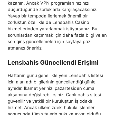
kazanın. Ancak VPN programları hızınızı
düşürdüğünde zorluklarla karşılaşacaksınız.
Yavaş bir tempoda ilerlemek önemli bir
zorluktur, özellikle de Lensbahis Casino
hizmetlerinden yararlanmak istiyorsanız. Bu
sorunlardan kaçınmak için daha fazla bilgi ve en
son giriş güncellemeleri için sayfaya göz
atmanızı öneririz
Lensbahis Güncellendi Erişimi
Haftanın günü genellikle yeni Lensbahis listesi
için alan adı bilgilerinin güncellendiği günle
aynıdır. İkamet yerinizi pazartesiden cuma
akşamına değiştirebilirsiniz. Canlı bahis sitesi
güvenilir ve yetkili bir kuruluştur. İş odaklı
hizmet. Ancak ülkemizdeki hukuki işlemler
sonucunda tüm sitelerin hukuka aykırı olduğu