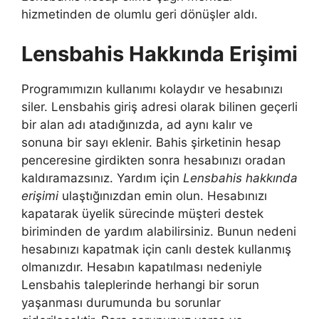
hizmetinden de olumlu geri dönüşler aldı.
Lensbahis Hakkında Erişimi
Programımızın kullanımı kolaydır ve hesabınızı
siler. Lensbahis giriş adresi olarak bilinen geçerli
bir alan adı atadığınızda, ad aynı kalır ve
sonuna bir sayı eklenir. Bahis şirketinin hesap
penceresine girdikten sonra hesabınızı oradan
kaldıramazsınız. Yardım için
Lensbahis hakkında
erişimi
ulaştığınızdan emin olun. Hesabınızı
kapatarak üyelik sürecinde müşteri destek
biriminden de yardım alabilirsiniz. Bunun nedeni
hesabınızı kapatmak için canlı destek kullanmış
olmanızdır. Hesabın kapatılması nedeniyle
Lensbahis taleplerinde herhangi bir sorun
yaşanması durumunda bu sorunlar