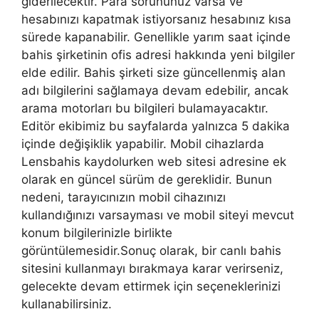
giderilecektir. Para sorununuz varsa ve
hesabınızı kapatmak istiyorsanız hesabınız kısa
sürede kapanabilir. Genellikle yarım saat içinde
bahis şirketinin ofis adresi hakkında yeni bilgiler
elde edilir. Bahis şirketi size güncellenmiş alan
adı bilgilerini sağlamaya devam edebilir, ancak
arama motorları bu bilgileri bulamayacaktır.
Editör ekibimiz bu sayfalarda yalnızca 5 dakika
içinde değişiklik yapabilir. Mobil cihazlarda
Lensbahis kaydolurken web sitesi adresine ek
olarak en güncel sürüm de gereklidir. Bunun
nedeni, tarayıcınızın mobil cihazınızı
kullandığınızı varsayması ve mobil siteyi mevcut
konum bilgilerinizle birlikte
görüntülemesidir.Sonuç olarak, bir canlı bahis
sitesini kullanmayı bırakmaya karar verirseniz,
gelecekte devam ettirmek için seçeneklerinizi
kullanabilirsiniz.