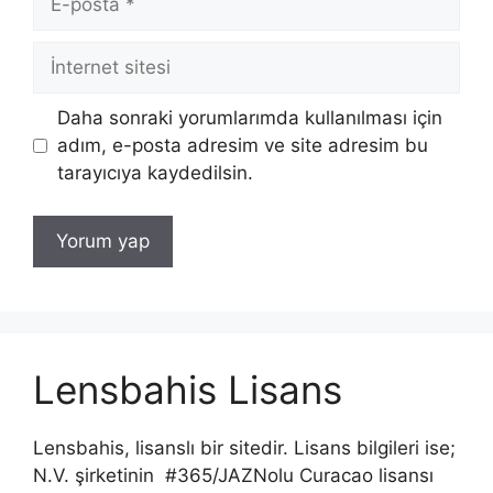
posta
İnternet
sitesi
Daha sonraki yorumlarımda kullanılması için
adım, e-posta adresim ve site adresim bu
tarayıcıya kaydedilsin.
Lensbahis Lisans
Lensbahis, lisanslı bir sitedir. Lisans bilgileri ise;
N.V. şirketinin #365/JAZNolu Curacao lisansı