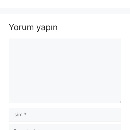
Yorum yapın
Yorum
İsim
E-