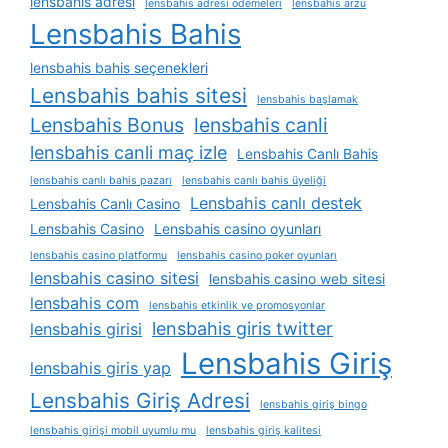
lensbahis adresi
lensbahis adresi ödemeleri
lensbahis arzu
Lensbahis Bahis
lensbahis bahis seçenekleri
Lensbahis bahis sitesi
lensbahis başlamak
Lensbahis Bonus
lensbahis canli
lensbahis canli maç izle
Lensbahis Canlı Bahis
lensbahis canlı bahis pazarı
lensbahis canlı bahis üyeliği
Lensbahis canlı destek
Lensbahis Canlı Casino
Lensbahis Casino
Lensbahis casino oyunları
lensbahis casino platformu
lensbahis casino poker oyunları
lensbahis casino sitesi
lensbahis casino web sitesi
lensbahis com
lensbahis etkinlik ve promosyonlar
lensbahis giris twitter
lensbahis girisi
Lensbahis Giriş
lensbahis giris yap
Lensbahis Giriş Adresi
lensbahis giriş bingo
lensbahis girişi mobil uyumlu mu
lensbahis giriş kalitesi