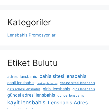
Kategoriler
Lensbahis Promosyonlar
Etiket Bulutu
bahis sitesi lensbahis
adresi lensbahis
canli lensbahis
casino sitesi lensbahis
casino platformu
girisi lensbahis
giris adresi lensbahis
giris lensbahis
güncel adresi lensbahis
güncel lensbahis
kayit lensbahis
Lensbahis Adres