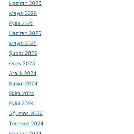
Haziran 2026
Mayıs 2026
Eylül 2025
Haziran 2025
Mayıs 2025
Şubat 2025
Ocak 2025
Aralık 2024
Kasım 2024
Ekim 2024
Eylül 2024
Ağustos 2024
Temmuz 2024
Haziran 2024