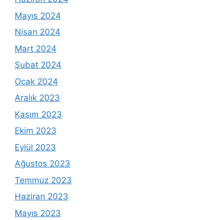
Mayıs 2024
Nisan 2024
Mart 2024
Şubat 2024
Ocak 2024
Aralık 2023
Kasım 2023
Ekim 2023
Eylül 2023
Ağustos 2023
Temmuz 2023
Haziran 2023
Mayıs 2023