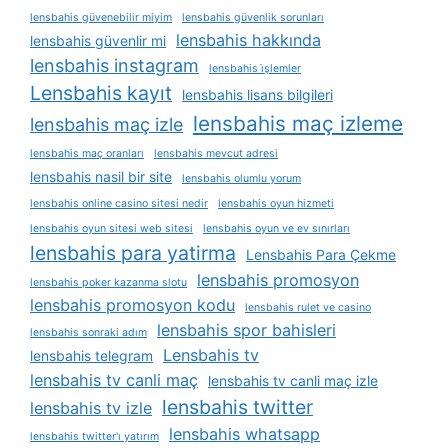
lensbahis güvenebilir miyim
lensbahis güvenlik sorunları
lensbahis hakkında
lensbahis güvenlir mi
lensbahis instagram
lensbahis i̇şlemler
Lensbahis kayıt
lensbahis lisans bilgileri
lensbahis maç izleme
lensbahis maç izle
lensbahis maç oranları
lensbahis mevcut adresi
lensbahis nasil bir site
lensbahis olumlu yorum
lensbahis online casino sitesi nedir
lensbahis oyun hizmeti
lensbahis oyun sitesi web sitesi
lensbahis oyun ve ev sınırları
lensbahis para yatirma
Lensbahis Para Çekme
lensbahis promosyon
lensbahis poker kazanma slotu
lensbahis promosyon kodu
lensbahis rulet ve casino
lensbahis spor bahisleri
lensbahis sonraki adım
Lensbahis tv
lensbahis telegram
lensbahis tv canli maç
lensbahis tv canli maç izle
lensbahis twitter
lensbahis tv izle
lensbahis whatsapp
lensbahis twitter'ı yatırım