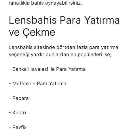
rahatlıkla bahis oynayabilirsiniz.
Lensbahis Para Yatırma
ve Çekme
Lensbahis sitesinde dörtden fazla para yatırma
seçeneği vardır bunlardan en popülerleri ise;
- Banka Havalesi ile Para Yatırma
- Mefete ile Para Yatırma
- Papara
- Kripto
- Payfix