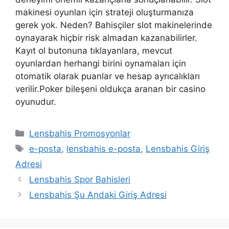
makinesi oyunları için strateji oluşturmanıza
gerek yok. Neden? Bahisçiler slot makinelerinde
oynayarak hiçbir risk almadan kazanabilirler.
Kayıt ol butonuna tıklayanlara, mevcut
oyunlardan herhangi birini oynamaları için
otomatik olarak puanlar ve hesap ayrıcalıkları
verilir.Poker bileşeni oldukça aranan bir casino
oyunudur.
Kategoriler
Lensbahis Promosyonlar
Etiketler
e-posta
,
lensbahis e-posta
,
Lensbahis Giriş
Adresi
Lensbahis Spor Bahisleri
Lensbahis Şu Andaki Giriş Adresi