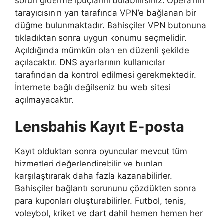
sorun giderme ipuçlarını bulabilirsiniz. Opera’nın
tarayıcısının yan tarafında VPN’e bağlanan bir
düğme bulunmaktadır. Bahisçiler VPN butonuna
tıkladıktan sonra uygun konumu seçmelidir.
Açıldığında mümkün olan en düzenli şekilde
açılacaktır. DNS ayarlarının kullanıcılar
tarafından da kontrol edilmesi gerekmektedir.
İnternete bağlı değilseniz bu web sitesi
açılmayacaktır.
Lensbahis Kayıt E-posta
Kayıt olduktan sonra oyuncular mevcut tüm
hizmetleri değerlendirebilir ve bunları
karşılaştırarak daha fazla kazanabilirler.
Bahisçiler bağlantı sorununu çözdükten sonra
para kuponları oluşturabilirler. Futbol, ​​tenis,
voleybol, kriket ve dart dahil hemen hemen her