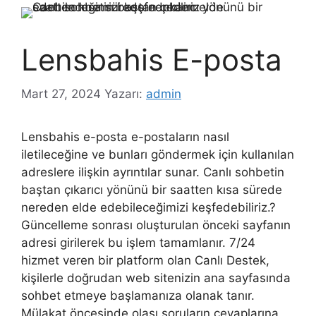
Lensbahis E-posta
Mart 27, 2024
Yazarı:
admin
Lensbahis e-posta e-postaların nasıl
iletileceğine ve bunları göndermek için kullanılan
adreslere ilişkin ayrıntılar sunar. Canlı sohbetin
baştan çıkarıcı yönünü bir saatten kısa sürede
nereden elde edebileceğimizi keşfedebiliriz.?
Güncelleme sonrası oluşturulan önceki sayfanın
adresi girilerek bu işlem tamamlanır. 7/24
hizmet veren bir platform olan Canlı Destek,
kişilerle doğrudan web sitenizin ana sayfasında
sohbet etmeye başlamanıza olanak tanır.
Mülakat öncesinde olası soruların cevaplarına