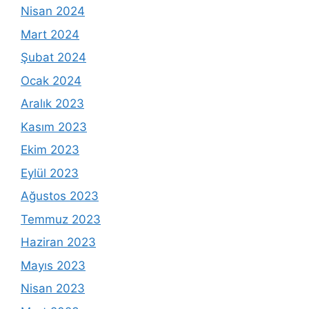
Nisan 2024
Mart 2024
Şubat 2024
Ocak 2024
Aralık 2023
Kasım 2023
Ekim 2023
Eylül 2023
Ağustos 2023
Temmuz 2023
Haziran 2023
Mayıs 2023
Nisan 2023