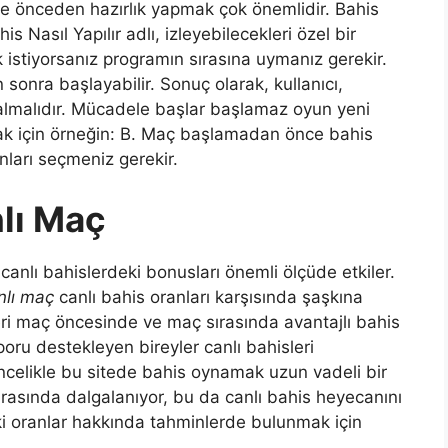
e önceden hazırlık yapmak çok önemlidir. Bahis
 Nasıl Yapılır adlı, izleyebilecekleri özel bir
stiyorsanız programın sırasına uymanız gerekir.
sonra başlayabilir. Sonuç olarak, kullanıcı,
lmalıdır. Mücadele başlar başlamaz oyun yeni
mak için örneğin: B. Maç başlamadan önce bahis
ları seçmeniz gerekir.
lı Maç
e canlı bahislerdeki bonusları önemli ölçüde etkiler.
nlı maç
canlı bahis oranları karşısında şaşkına
eri maç öncesinde ve maç sırasında avantajlı bahis
poru destekleyen bireyler canlı bahisleri
 Öncelikle bu sitede bahis oynamak uzun vadeli bir
ırasında dalgalanıyor, bu da canlı bahis heyecanını
eki oranlar hakkında tahminlerde bulunmak için