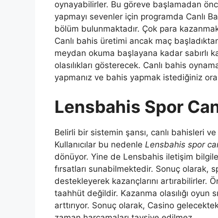
oynayabilirler. Bu göreve başlamadan önc
yapmayı sevenler için programda Canlı Bahis
bölüm bulunmaktadır. Çok para kazanmak i
Canlı bahis üretimi ancak maç başladıktan 
meydan okuma başlayana kadar sabırlı ka
olasılıkları gösterecek. Canlı bahis oyna
yapmanız ve bahis yapmak istediğiniz oran
Lensbahis Spor Can
Belirli bir sistemin şansı, canlı bahisleri v
Kullanıcılar bu nedenle
Lensbahis spor ca
dönüyor. Yine de Lensbahis iletişim bilgil
fırsatları sunabilmektedir. Sonuç olarak, s
destekleyerek kazançlarını artırabilirler.
taahhüt değildir. Kazanma olasılığı oyun s
arttırıyor. Sonuç olarak, Casino gelecekt
zaman harcamaları tavsiye edilmez