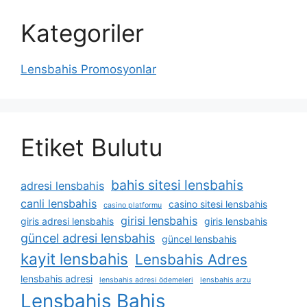
Kategoriler
Lensbahis Promosyonlar
Etiket Bulutu
bahis sitesi lensbahis
adresi lensbahis
canli lensbahis
casino sitesi lensbahis
casino platformu
girisi lensbahis
giris adresi lensbahis
giris lensbahis
güncel adresi lensbahis
güncel lensbahis
kayit lensbahis
Lensbahis Adres
lensbahis adresi
lensbahis adresi ödemeleri
lensbahis arzu
Lensbahis Bahis