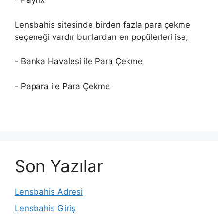
- Payfix
Lensbahis sitesinde birden fazla para çekme
seçeneği vardır bunlardan en popülerleri ise;
- Banka Havalesi ile Para Çekme
- Papara ile Para Çekme
Son Yazılar
Lensbahis Adresi
Lensbahis Giriş