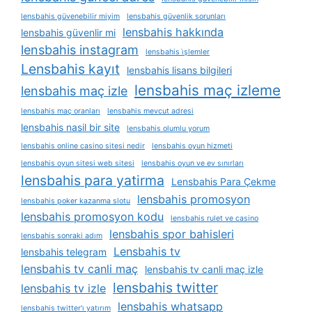
lensbahis güvenebilir miyim
lensbahis güvenlik sorunları
lensbahis hakkında
lensbahis güvenlir mi
lensbahis instagram
lensbahis i̇şlemler
Lensbahis kayıt
lensbahis lisans bilgileri
lensbahis maç izleme
lensbahis maç izle
lensbahis maç oranları
lensbahis mevcut adresi
lensbahis nasil bir site
lensbahis olumlu yorum
lensbahis online casino sitesi nedir
lensbahis oyun hizmeti
lensbahis oyun sitesi web sitesi
lensbahis oyun ve ev sınırları
lensbahis para yatirma
Lensbahis Para Çekme
lensbahis promosyon
lensbahis poker kazanma slotu
lensbahis promosyon kodu
lensbahis rulet ve casino
lensbahis spor bahisleri
lensbahis sonraki adım
Lensbahis tv
lensbahis telegram
lensbahis tv canli maç
lensbahis tv canli maç izle
lensbahis twitter
lensbahis tv izle
lensbahis whatsapp
lensbahis twitter'ı yatırım