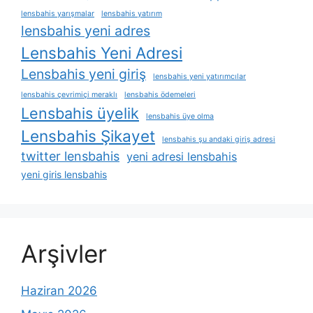
lensbahis yarışmalar
lensbahis yatırım
lensbahis yeni adres
Lensbahis Yeni Adresi
Lensbahis yeni giriş
lensbahis yeni yatırımcılar
lensbahis çevrimiçi meraklı
lensbahis ödemeleri
Lensbahis üyelik
lensbahis üye olma
Lensbahis Şikayet
lensbahis şu andaki giriş adresi
twitter lensbahis
yeni adresi lensbahis
yeni giris lensbahis
Arşivler
Haziran 2026