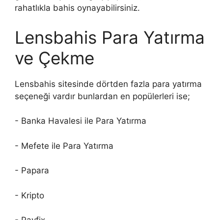
rahatlıkla bahis oynayabilirsiniz.
Lensbahis Para Yatırma
ve Çekme
Lensbahis sitesinde dörtden fazla para yatırma
seçeneği vardır bunlardan en popülerleri ise;
- Banka Havalesi ile Para Yatırma
- Mefete ile Para Yatırma
- Papara
- Kripto