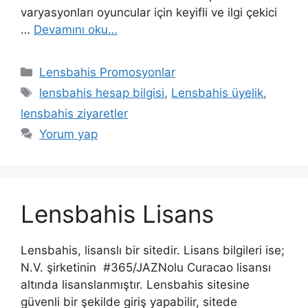
varyasyonları oyuncular için keyifli ve ilgi çekici
…
Devamını oku…
Kategoriler
Lensbahis Promosyonlar
Etiketler
lensbahis hesap bilgisi
,
Lensbahis üyelik
,
lensbahis ziyaretler
Yorum yap
Lensbahis Lisans
Lensbahis, lisanslı bir sitedir. Lisans bilgileri ise;
N.V. şirketinin #365/JAZNolu Curacao lisansı
altında lisanslanmıştır. Lensbahis sitesine
güvenli bir şekilde giriş yapabilir, sitede