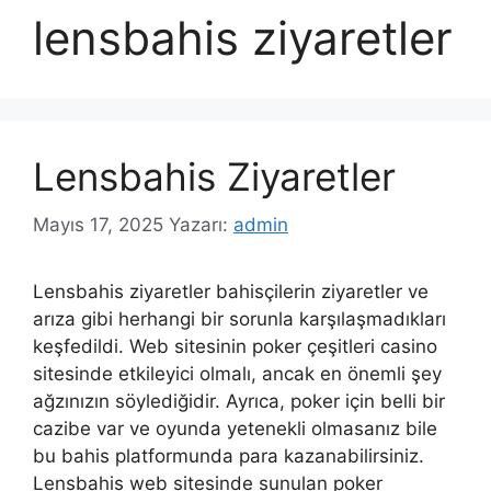
lensbahis ziyaretler
Lensbahis Ziyaretler
Mayıs 17, 2025
Yazarı:
admin
Lensbahis ziyaretler bahisçilerin ziyaretler ve
arıza gibi herhangi bir sorunla karşılaşmadıkları
keşfedildi. Web sitesinin poker çeşitleri casino
sitesinde etkileyici olmalı, ancak en önemli şey
ağzınızın söylediğidir. Ayrıca, poker için belli bir
cazibe var ve oyunda yetenekli olmasanız bile
bu bahis platformunda para kazanabilirsiniz.
Lensbahis web sitesinde sunulan poker