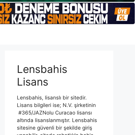
Lensbahis
Lisans
Lensbahis, lisanslı bir sitedir.
Lisans bilgileri ise; N.V. şirketinin
#365/JAZNolu Curacao lisansı
altında lisanslanmıştır. Lensbahis
sitesine güvenli bir şekilde giriş