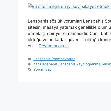
Lensbahis sözlük yorumları Lensbahis So
sitesini masaya yatırmak genellikle olumlu bi
etmek için bir yer olmamasıdır. Canlı bahis 
olduğu ve ne kadar güvenilir olduğu konusun
en …
Devamını oku…
Kategoriler
Lensbahis Promosyonlar
Etiketler
canli lensbahis
,
lensbahis kayıt öğrenme
,
lensb
Yorum yap