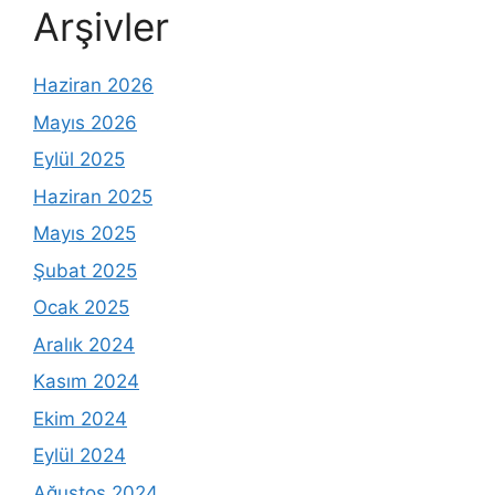
Arşivler
Haziran 2026
Mayıs 2026
Eylül 2025
Haziran 2025
Mayıs 2025
Şubat 2025
Ocak 2025
Aralık 2024
Kasım 2024
Ekim 2024
Eylül 2024
Ağustos 2024