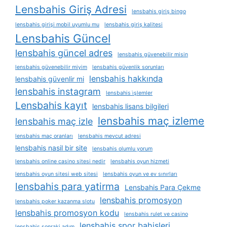
Lensbahis Giriş Adresi
lensbahis giriş bingo
lensbahis girişi mobil uyumlu mu
lensbahis giriş kalitesi
Lensbahis Güncel
lensbahis güncel adres
lensbahis güvenebilir misin
lensbahis güvenebilir miyim
lensbahis güvenlik sorunları
lensbahis hakkında
lensbahis güvenlir mi
lensbahis instagram
lensbahis i̇şlemler
Lensbahis kayıt
lensbahis lisans bilgileri
lensbahis maç izleme
lensbahis maç izle
lensbahis maç oranları
lensbahis mevcut adresi
lensbahis nasil bir site
lensbahis olumlu yorum
lensbahis online casino sitesi nedir
lensbahis oyun hizmeti
lensbahis oyun sitesi web sitesi
lensbahis oyun ve ev sınırları
lensbahis para yatirma
Lensbahis Para Çekme
lensbahis promosyon
lensbahis poker kazanma slotu
lensbahis promosyon kodu
lensbahis rulet ve casino
lensbahis spor bahisleri
lensbahis sonraki adım