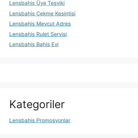
Lensbahis Üye Teşviki
Lensbahis Çekme Kesintisi
Lensbahis Mevcut Adres
Lensbahis Rulet Servisi
Lensbahis Bahis Evi
Kategoriler
Lensbahis Promosyonlar