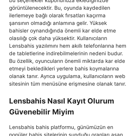
bu seçenekler kuponunuza eklediğinizde
görüntülenecektir. Bu, oyunda kaydedilen
ilerlemeye bağlı olarak fırsatları kaçırma
şansının olmadığı anlamına gelir. Yüksek
bahisler oynandığında önemli kar elde etme
olasılığı çok daha yüksektir. Kullanıcıların
Lensbahis yazılımını hem akıllı telefonlarına hem
de tabletlerine indirebilmelerinin nedeni budur.
Bu özellik, oyuncuların önemli miktarda kar elde
etmeyi bekledikleri yerlere bahis koymalarına
olanak tanır. Ayrıca uygulama, kullanıcıların web
sitesinin tüm menüsüne erişmesine olanak tanır.
Lensbahis Nasıl Kayıt Olurum
Güvenebilir Miyim
Lensbahis bahis platformu, günümüzün en
popüler bahis sitelerinin sunduğu oranları aşan,