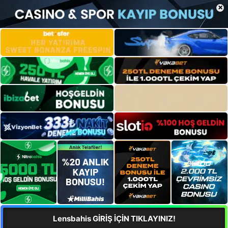
×
Lensbahis GİRİŞ İÇİN TIKLAYINIZ!