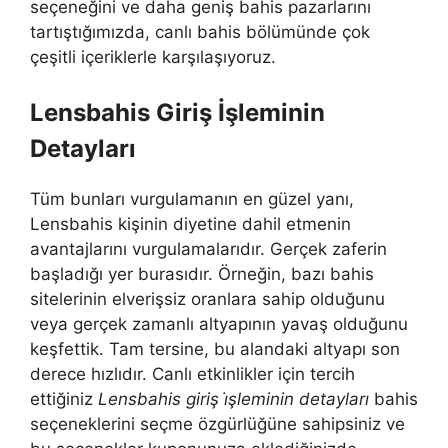
seçeneğini ve daha geniş bahis pazarlarını
tartıştığımızda, canlı bahis bölümünde çok
çeşitli içeriklerle karşılaşıyoruz.
Lensbahis Giriş İşleminin
Detayları
Tüm bunları vurgulamanın en güzel yanı,
Lensbahis kişinin diyetine dahil etmenin
avantajlarını vurgulamalarıdır. Gerçek zaferin
başladığı yer burasıdır. Örneğin, bazı bahis
sitelerinin elverişsiz oranlara sahip olduğunu
veya gerçek zamanlı altyapının yavaş olduğunu
keşfettik. Tam tersine, bu alandaki altyapı son
derece hızlıdır. Canlı etkinlikler için tercih
ettiğiniz
Lensbahis giriş i̇şleminin detayları
bahis
seçeneklerini seçme özgürlüğüne sahipsiniz ve