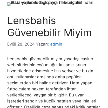
Lensbahis
Güvenebilir Miyim
Eylül 28, 2024
Yazarı:
admin
Lensbahis güvenebilir miyim yasadışı casino
web sitelerinin çoğunluğu, kullanıcılarının
hizmetlerine erişmesine izin veriyor ve bu da
onu kullanıcılar arasında daha popüler
seçimlerden biri haline getiriyor. Hata yapan
futbolculara hakem tarafından ihtar
verilebileceği yaygın bir bilgidir. Bu uyarı
işaretleri sarıdır ve küçük hataları veya ihlalleri
gösterir. Özellikle ceza sahasındaki kritik hatalar