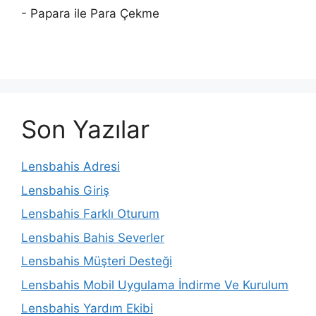
- Papara ile Para Çekme
Son Yazılar
Lensbahis Adresi
Lensbahis Giriş
Lensbahis Farklı Oturum
Lensbahis Bahis Severler
Lensbahis Müşteri Desteği
Lensbahis Mobil Uygulama İndirme Ve Kurulum
Lensbahis Yardım Ekibi