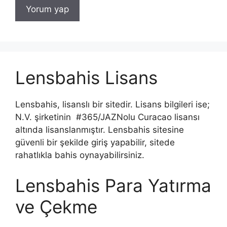
Lensbahis Lisans
Lensbahis, lisanslı bir sitedir. Lisans bilgileri ise;
N.V. şirketinin #365/JAZNolu Curacao lisansı
altında lisanslanmıştır. Lensbahis sitesine
güvenli bir şekilde giriş yapabilir, sitede
rahatlıkla bahis oynayabilirsiniz.
Lensbahis Para Yatırma
ve Çekme